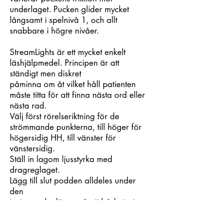
underlaget. Pucken glider mycket
långsamt i spelnivå 1, och allt
snabbare i högre nivåer.
StreamLights är ett mycket enkelt
läshjälpmedel. Principen är att
ständigt men diskret
påminna om åt vilket håll patienten
måste titta för att finna nästa ord eller
nästa rad.
Välj först rörelseriktning för de
strömmande punkterna, till höger för
högersidig HH, till vänster för
vänstersidig.
Ställ in lagom ljusstyrka med
dragreglaget.
Lägg till slut podden alldeles under
den
text som ska läsas, så att både text
och