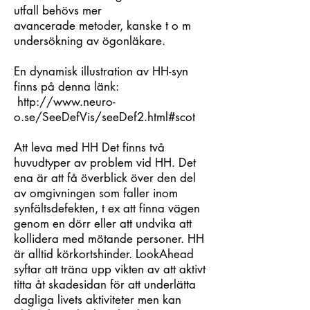
utfall behövs mer
avancerade metoder, kanske t o m
undersökning av ögonläkare.
En dynamisk illustration av HH-syn
finns på denna länk:
http://www.neuro-
o.se/SeeDefVis/seeDef2.html#scot
Att leva med HH Det finns två
huvudtyper av problem vid HH. Det
ena är att få överblick över den del
av omgivningen som faller inom
synfältsdefekten, t ex att finna vägen
genom en dörr eller att undvika att
kollidera med mötande personer. HH
är alltid körkortshinder. LookAhead
syftar att träna upp vikten av att aktivt
titta åt skadesidan för att underlätta
dagliga livets aktiviteter men kan