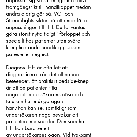
anpassar sig så småningom relativt
framgångsrikt till handikappet medan
andra aldrig gör så. VCT och
StreamLights siktar på att underlätta
anpassningen till HH. De förväntas
göra störst nytta tidigt i förloppet och
speciellt hos patienter utan svåra
komplicerande handikapp såsom
pares eller neglect.
Diagnos HH är ofta lätt att
diagnosticera från det allmänna
beteendet. Ett praktiskt bedside-knep
är att be patienten titta
noga på undersökarens näsa och
tala om hur många ögon
han/hon kan se, samtidigt som
undersökaren noga bevakar att
patienten inte sneglar. Den som har
HH kan bara se ett
av undersökarens ögon. Vid tveksamt