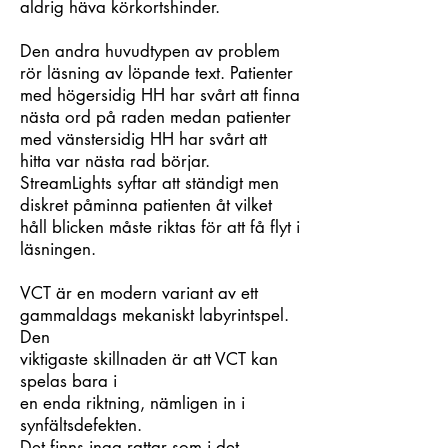
aldrig häva körkortshinder.
Den andra huvudtypen av problem
rör läsning av löpande text. Patienter
med högersidig HH har svårt att finna
nästa ord på raden medan patienter
med vänstersidig HH har svårt att
hitta var nästa rad börjar.
StreamLights syftar att ständigt men
diskret påminna patienten åt vilket
håll blicken måste riktas för att få flyt i
läsningen.
VCT är en modern variant av ett
gammaldags mekaniskt labyrintspel.
Den
viktigaste skillnaden är att VCT kan
spelas bara i
en enda riktning, nämligen in i
synfältsdefekten.
Det finns inga rattar som i det